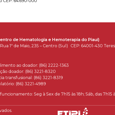
to CEP: 64.690-000
entro de Hematologia e Hemoterapia do Piauí)
Rua 1º de Maio, 235 – Centro (Sul) CEP: 64001-430 Tere
imento ao doador: (86) 2222-1363
ção doador: (86) 3221-8320
ia transfusional: (86) 3221-8319
atório: (86) 3221-4989
 funcionamento: Seg à Sex de 7h15 às 18h; Sáb, das 7h15 
vados.