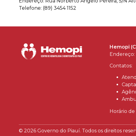
Endereço: Rua Norberto Ângelo Pereira, S/N Al
Telefone: (89) 3454 1152
Hemopi (C
Endereço: 
Contatos:
Atend
Capta
Agênc
Ambul
Horário de
© 2026 Governo do Piauí. Todos os direitos reser