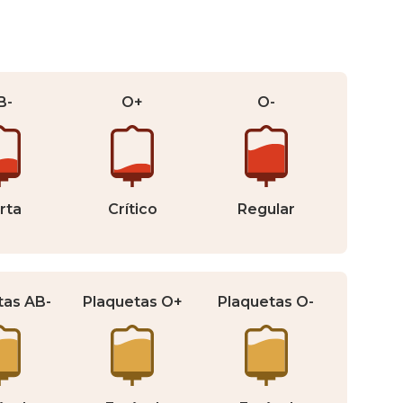
B-
O+
O-
rta
Crítico
Regular
tas AB-
Plaquetas O+
Plaquetas O-