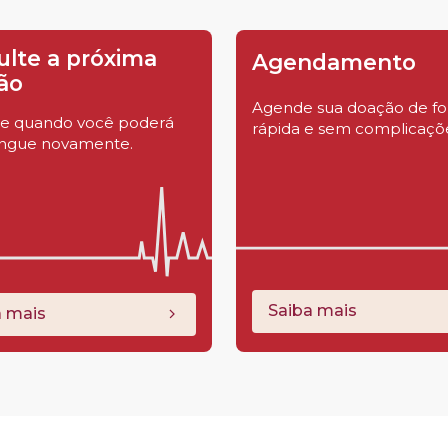
ulte a próxima
Agendamento
ão
Agende sua doação de f
ue quando você poderá
rápida e sem complicaçõ
angue novamente.
Saiba mais
a mais