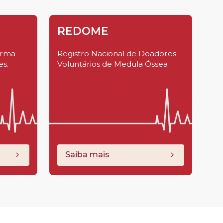
REDOME
orma
Registro Nacional de Doadores
es.
Voluntários de Medula Óssea
Saiba mais