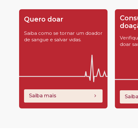
Cons
Quero doar
doaç
Saiba como se tornar um doador
Verifiq
de sangue e salvar vidas.
doar s
Saiba mais
Saib