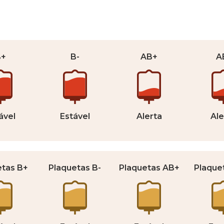
B+
B-
AB+
A
ável
Estável
Alerta
Ale
etas B+
Plaquetas B-
Plaquetas AB+
Plaque