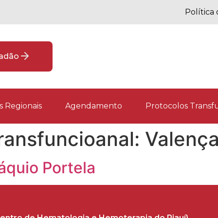
Política
dadão
 Regionais
Agendamento
Protocolos Transfu
ransfuncioanal:
Valenç
áquio Portela
entro de Hematologia e Hemoterapia do Piauí)