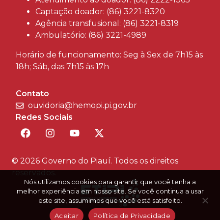
Captação doador: (86) 3221-8320
Agência transfusional: (86) 3221-8319
Ambulatório: (86) 3221-4989
Horário de funcionamento: Seg à Sex de 7h15 às
18h; Sáb, das 7h15 às 17h
Contato
ouvidoria@hemopi.pi.gov.br
Redes Sociais
© 2026 Governo do Piauí. Todos os direitos
reservados.
Nós utilizamos cookies para garantir que você tenha a
melhor experiência em nosso site. Se você continua a usar
este site, assumimos que você está satisfeito.
Aceitar
Política de Privacidade