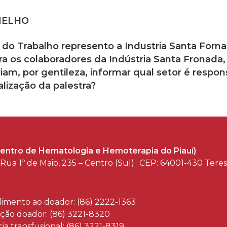
MELHO
o Trabalho represento a Industria Santa Fornada 
a os colaboradores da Indústria Santa Fronada, 
m, por gentileza, informar qual setor é respons
lização da palestra?
entro de Hematologia e Hemoterapia do Piauí)
Rua 1º de Maio, 235 – Centro (Sul) CEP: 64001-430 Tere
imento ao doador: (86) 2222-1363
ção doador: (86) 3221-8320
ia transfusional: (86) 3221-8319