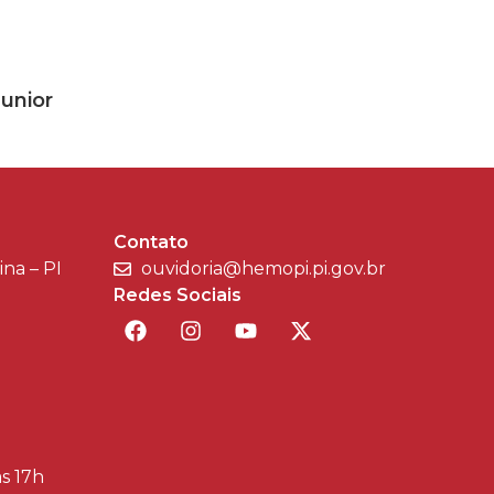
unior
Contato
sina – PI
ouvidoria@hemopi.pi.gov.br
Redes Sociais
às 17h