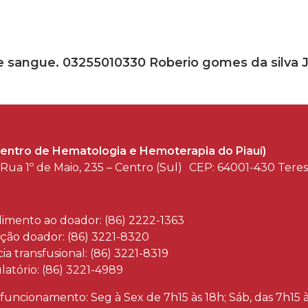
de sangue. 03255010330 Roberio gomes da silva J
entro de Hematologia e Hemoterapia do Piauí)
Rua 1º de Maio, 235 – Centro (Sul) CEP: 64001-430 Tere
imento ao doador: (86) 2222-1363
ção doador: (86) 3221-8320
ia transfusional: (86) 3221-8319
atório: (86) 3221-4989
 funcionamento: Seg à Sex de 7h15 às 18h; Sáb, das 7h15 