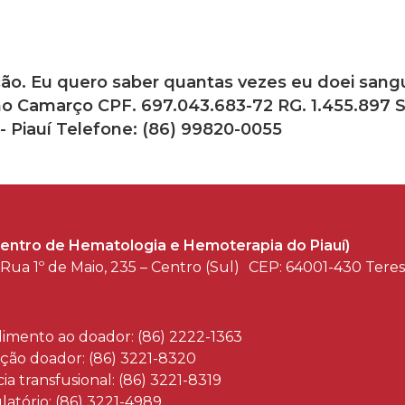
ção. Eu quero saber quantas vezes eu doei san
lho Camarço CPF. 697.043.683-72 RG. 1.455.897 S
 - Piauí Telefone: (86) 99820-0055
entro de Hematologia e Hemoterapia do Piauí)
Rua 1º de Maio, 235 – Centro (Sul) CEP: 64001-430 Tere
imento ao doador: (86) 2222-1363
ção doador: (86) 3221-8320
ia transfusional: (86) 3221-8319
atório: (86) 3221-4989