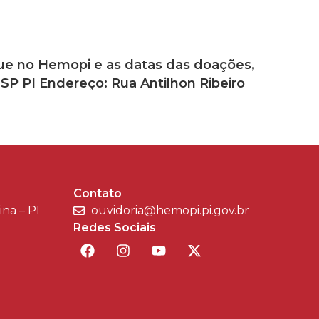
gue no Hemopi e as datas das doações,
SP PI Endereço: Rua Antilhon Ribeiro
Contato
sina – PI
ouvidoria@hemopi.pi.gov.br
Redes Sociais